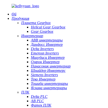
Өй
Продукция
Планета Gearbox
Helical Gear Gearbox
Gear Gearbox
Инвертерлар
ABB инвертерлары
Данфосс Инвертер
Delta Inverters
Emerosn Inverters
Мицубиси Инвертер
Омрон Инвертер
Панасоник инвертерлар
Шнайдер Инвертерс
Siemens Inverters
Теко Инвертер
Тошиба инвертерлары
Яскава инвертерлары
ПЛК
Delta PLC
AB PLC
Фатек ПЛК