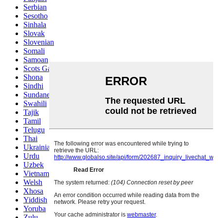
Serbian
Sesotho
Sinhala
Slovak
Slovenian
Somali
Samoan
Scots Gaelic
Shona
Sindhi
Sundanese
Swahili
Tajik
Tamil
Telugu
Thai
Ukrainian
Urdu
Uzbek
Vietnamese
Welsh
Xhosa
Yiddish
Yoruba
Zulu