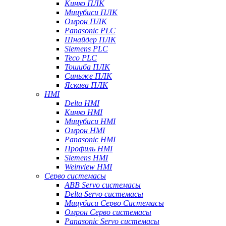
Кинко ПЛК
Мицубиси ПЛК
Омрон ПЛК
Panasonic PLC
Шнайдер ПЛК
Siemens PLC
Teco PLC
Тошиба ПЛК
Синьже ПЛК
Яскава ПЛК
HMI
Delta HMI
Кинко HMI
Мицубиси HMI
Омрон HMI
Panasonic HMI
Профиль HMI
Siemens HMI
Weinview HMI
Серво системасы
ABB Servo системасы
Delta Servo системасы
Мицубиси Серво Системасы
Омрон Серво системасы
Panasonic Servo системасы