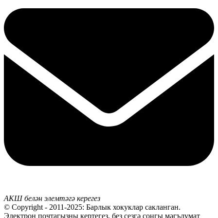
АКШ белән элемтәгә керегез
© Copyright - 2011-2025: Барлык хокуклар сакланган.
Электрон почтагызны кертегез, без сезгә соңгы мәгълүмат