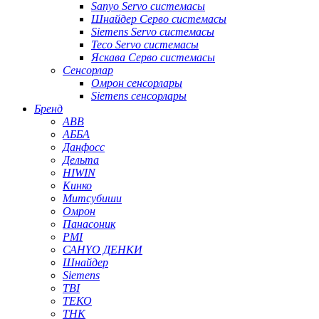
Sanyo Servo системасы
Шнайдер Серво системасы
Siemens Servo системасы
Teco Servo системасы
Яскава Серво системасы
Сенсорлар
Омрон сенсорлары
Siemens сенсорлары
Бренд
ABB
АББА
Данфосс
Дельта
HIWIN
Кинко
Митсубиши
Омрон
Панасоник
PMI
САНYО ДЕНКИ
Шнайдер
Siemens
TBI
ТЕКО
THK