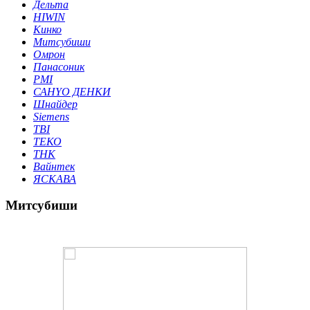
Дельта
HIWIN
Кинко
Митсубиши
Омрон
Панасоник
PMI
САНYО ДЕНКИ
Шнайдер
Siemens
TBI
ТЕКО
THK
Вайнтек
ЯСКАВА
Митсубиши