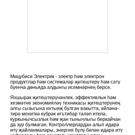
Мицубиси Электрик - электр һәм электрон
продуктлар һәм системалар җитештерү һәм сату
буенча дөньяда алдынгы исемнәрнең берсе.
Яхшырак җитештерүчәнлек, эффективлык һәм
хезмәтне экономияләү техникасы җитештерүнең
алгы сызыгына ихтыяҗ булган вакытта, әйләнә-
тирә мохиткә күбрәк игътибар таләп ителә,
куркынычсызлык һәм җан тынычлыгы беркайчан
да зур булмаган. Контроллерлардан алып идарә
итү җайланмалары, энергия бүлү белән идарә итү