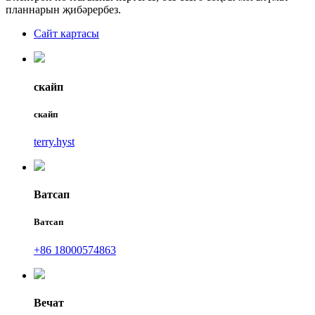
планнарын җибәрербез.
Сайт картасы
скайп
скайп
terry.hyst
Ватсап
Ватсап
+86 18000574863
Вечат