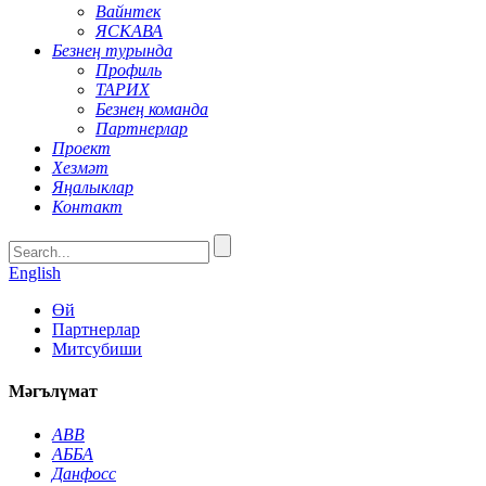
Вайнтек
ЯСКАВА
Безнең турында
Профиль
ТАРИХ
Безнең команда
Партнерлар
Проект
Хезмәт
Яңалыклар
Контакт
English
Өй
Партнерлар
Митсубиши
Мәгълүмат
ABB
АББА
Данфосс