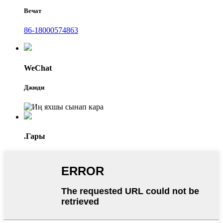
Вечат
86-18000574863
WeChat
Джюди
.Гары