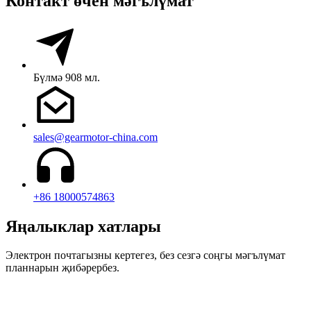
Контакт өчен мәгълүмат
Бүлмә 908 мл.
sales@gearmotor-china.com
+86 18000574863
Яңалыклар хатлары
Электрон почтагызны кертегез, без сезгә соңгы мәгълүмат
планнарын җибәрербез.