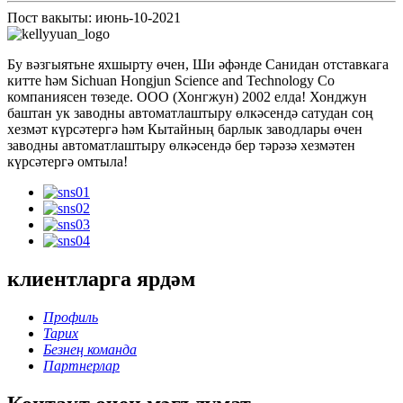
Пост вакыты: июнь-10-2021
Бу вәзгыятьне яхшырту өчен, Ши әфәнде Санидан отставкага
китте һәм Sichuan Hongjun Science and Technology Co
компаниясен төзеде. ООО (Хонгжун) 2002 елда! Хонджун
баштан ук заводны автоматлаштыру өлкәсендә сатудан соң
хезмәт күрсәтергә һәм Кытайның барлык заводлары өчен
заводны автоматлаштыру өлкәсендә бер тәрәзә хезмәтен
күрсәтергә омтыла!
клиентларга ярдәм
Профиль
Тарих
Безнең команда
Партнерлар