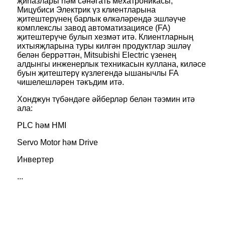
җиһазлары һәм сәнәгать мехатроникасы,
Мицубиси Электрик үз клиентларына
җитештерүнең барлык өлкәләрендә эшләүче
комплекслы завод автоматизациясе (FA)
җитештерүче булып хезмәт итә. Клиентларның
ихтыяҗларына туры килгән продуктлар эшләү
белән беррәттән, Mitsubishi Electric үзенең
алдынгы инженерлык техникасын куллана, киләсе
буын җитештерү күзлегендә ышанычлы FA
чишелешләрен тәкъдим итә.
Хонджун түбәндәге әйберләр белән тәэмин итә
ала:
PLC һәм HMI
Servo Motor һәм Drive
Инвертер
...